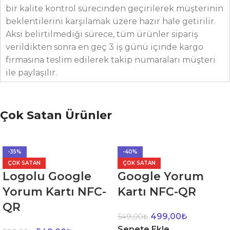
bir kalite kontrol sürecinden geçirilerek müşterinin
beklentilerini karşılamak üzere hazır hale getirilir.
Aksi belirtilmediği sürece, tüm ürünler sipariş
verildikten sonra en geç 3 iş günü içinde kargo
firmasına teslim edilerek takip numaraları müşteri
ile paylaşılır.
Çok Satan Ürünler
-35%
-40%
ÇOK SATAN
ÇOK SATAN
Logolu Google
Google Yorum
Yorum Kartı NFC-
Kartı NFC-QR
QR
499,00
₺
549,00
₺
Sepete Ekle