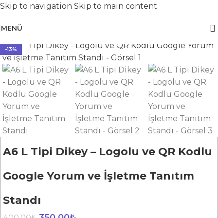
Skip to navigation
Skip to main content
MENÜ
Ana Sayfa
/
İşletme Tanıtım Standları
Büyütmek için tıklayın
-13%
A6 L Tipi Dikey – Logolu ve QR Kodlu
Google Yorum ve İşletme Tanıtım
Standı
350,00
₺
400,00
₺