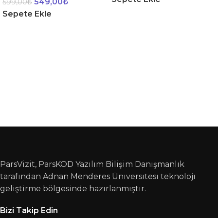
549,00
₺
599,00
₺
Sepete Ekle
ParsVizit, ParsKOD Yazılım Bilişim Danışmanlık
tarafından Adnan Menderes Üniversitesi teknoloji
geliştirme bölgesinde hazırlanmıştır.
Bizi Takip Edin