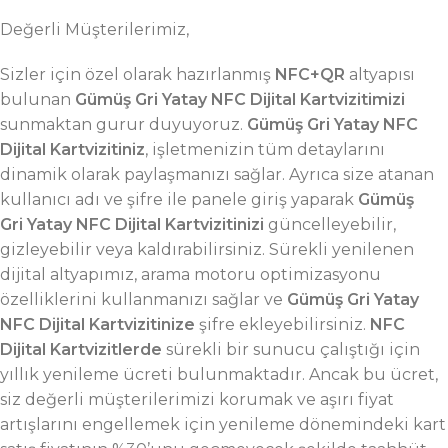
Değerli Müşterilerimiz,
Sizler için özel olarak hazırlanmış
NFC+QR
altyapısı
bulunan
Gümüş Gri Yatay NFC Dijital Kartvizitimizi
sunmaktan gurur duyuyoruz.
Gümüş Gri
Yatay NFC
Dijital Kartvizitiniz
, işletmenizin tüm detaylarını
dinamik olarak paylaşmanızı sağlar. Ayrıca size atanan
kullanıcı adı ve şifre ile panele giriş yaparak
Gümüş
Gri
Yatay NFC Dijital Kartvizitinizi
güncelleyebilir,
gizleyebilir veya kaldırabilirsiniz. Sürekli yenilenen
dijital altyapımız, arama motoru optimizasyonu
özelliklerini kullanmanızı sağlar ve
Gümüş Gri
Yatay
NFC Dijital Kartvizitinize
şifre ekleyebilirsiniz.
NFC
Dijital Kartvizitlerde
sürekli bir sunucu çalıştığı için
yıllık yenileme ücreti bulunmaktadır. Ancak bu ücret,
siz değerli müşterilerimizi korumak ve aşırı fiyat
artışlarını engellemek için yenileme dönemindeki kart