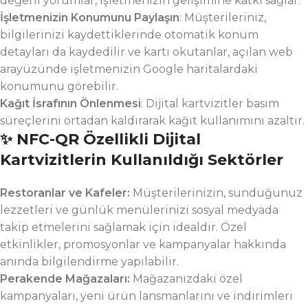
değerli yorumlar, işletmenizin gelişimine katkı sağlar.
İşletmenizin Konumunu Paylaşın
: Müşterileriniz,
bilgilerinizi kaydettiklerinde otomatik konum
detayları da kaydedilir ve kartı okutanlar, açılan web
arayüzünde işletmenizin Google haritalardaki
konumunu görebilir.
Kağıt İsrafının Önlenmesi
: Dijital kartvizitler basım
süreçlerini ortadan kaldırarak kağıt kullanımını azaltır.
✨ NFC-QR Özellikli Dijital
Kartvizitlerin Kullanıldığı Sektörler
Restoranlar ve Kafeler:
Müşterilerinizin, sunduğunuz
lezzetleri ve günlük menülerinizi sosyal medyada
takip etmelerini sağlamak için idealdir. Özel
etkinlikler, promosyonlar ve kampanyalar hakkında
anında bilgilendirme yapılabilir.
Perakende Mağazaları:
Mağazanızdaki özel
kampanyaları, yeni ürün lansmanlarını ve indirimleri