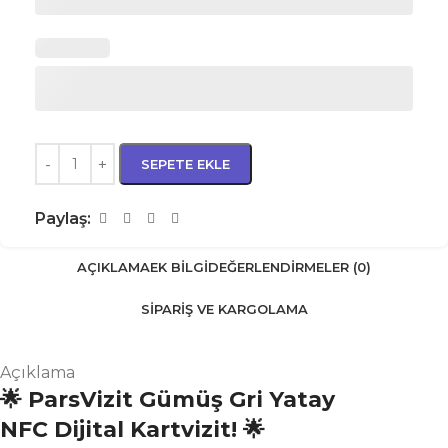
SEPETE EKLE
Paylaş:
AÇIKLAMA
EK BILGI
DEĞERLENDIRMELER (0)
SIPARIŞ VE KARGOLAMA
Açıklama
🌟 ParsVizit Gümüş Gri Yatay
NFC
Dijital Kartvizit! 🌟