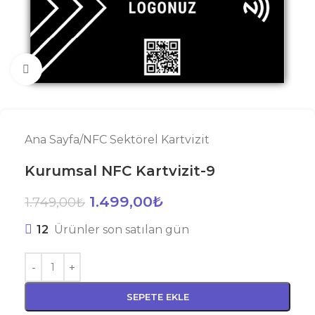
Büyütmek için tıklayın
Ana Sayfa
/
NFC Sektörel Kartvizit
Kurumsal NFC Kartvizit-9
1.499,00
₺
1.749,00
₺
12
Ürünler son satılan gün
SEPETE EKLE