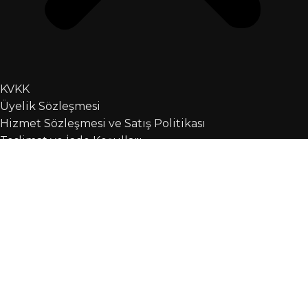
KVKK
Üyelik Sözleşmesi
Hizmet Sözleşmesi ve Satış Politikası
Teslimat ve İade Koşulları
Açık Rıza Beyanı
Çerez Politikası
Bilgi Al