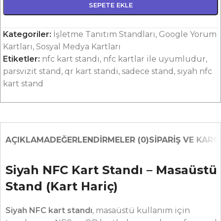
SEPETE EKLE
Kategoriler:
İşletme Tanıtım Standları
,
Google Yorum
Kartları
,
Sosyal Medya Kartları
Etiketler:
nfc kart standı
,
nfc kartlar ile uyumludur
,
parsvizit stand
,
qr kart standi
,
sadece stand
,
siyah nfc
kart stand
AÇIKLAMA
DEĞERLENDIRMELER (0)
SIPARIŞ VE KAR
Siyah NFC Kart Standı – Masaüstü
Stand (Kart Hariç)
Siyah NFC kart standı
, masaüstü kullanım için