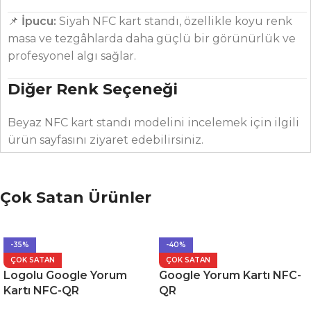
📌
İpucu:
Siyah NFC kart standı, özellikle koyu renk
masa ve tezgâhlarda daha güçlü bir görünürlük ve
profesyonel algı sağlar.
Diğer Renk Seçeneği
Beyaz NFC kart standı modelini incelemek için ilgili
ürün sayfasını ziyaret edebilirsiniz.
Çok Satan Ürünler
-35%
-40%
ÇOK SATAN
ÇOK SATAN
Logolu Google Yorum
Google Yorum Kartı NFC-
Kartı NFC-QR
QR