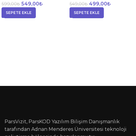
549,00
₺
499,00
₺
599,00
₺
549,00
₺
SEPETE EKLE
SEPETE EKLE
ParsVizit, ParsKOD Yazılım Bilişim Danışmanlık
tarafından Adnan Menderes Üniversitesi teknoloji