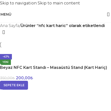
Skip to navigation
Skip to main content
MENÜ
Ana Sayfa
/
Ürünler “nfc kart haric” olarak etiketlendi
-43%
YENI
Beyaz NFC Kart Standı – Masaüstü Stand (Kart Hariç)
200,00
₺
350,00
₺
SEPETE EKLE